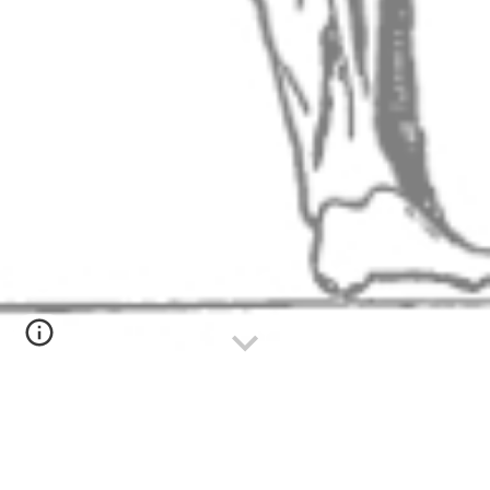
Cōnsociātiō
SAGITTA
condita est annō
MMXXVI.