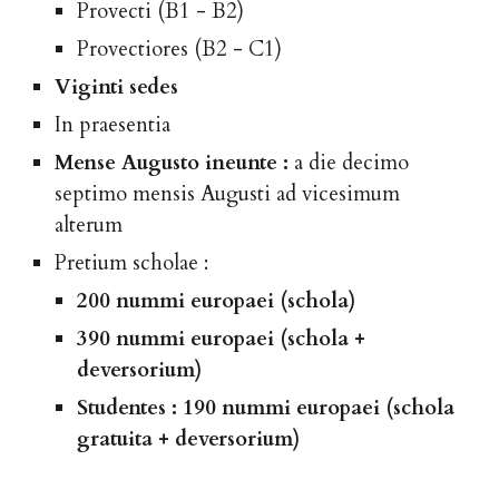
Provecti (B1 - B2)
Provectiores (B2 - C1)
Viginti
s
e
d
e
s
In praesenti
a
M
e
nse
Augusto
ineunte :
a die decimo
septimo mensis Augusti ad vicesimum
alterum
Pretium scholae :
200 nummi europaei (schola)
390 nummi europaei (schola +
deversorium)
Studentes : 190 nummi europaei (schola
gratuita + deversorium)