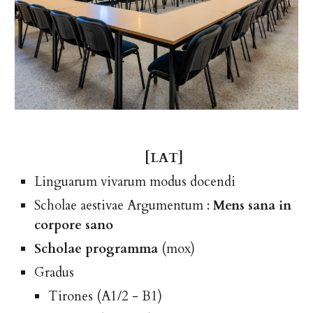
[LAT]
Lingu
a
rum v
i
v
a
rum modus docend
i
Scholae aestivae Argumentum :
Mens sana in
corpore sano
Scholae programma
(mox)
Grad
u
s
Tirones (A1/2 - B1)