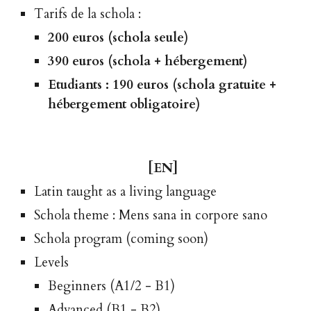
Tarifs de la schola
:
200
euros
(schola seule)
390
euros
(schola +
hébergement
)
Etudiants : 190 euros (schola gratuite +
hébergement obligatoire)
[
EN
]
Latin taught as a living language
Schola theme : Mens sana in corpore sano
Schola program (coming soon)
Levels
Beginners (A1/2 - B1)
Advanced (B1 - B2)