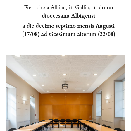
F
i
et schola
Albiae, in Gallia, in
domo
dioecesana Albigensi
a
die decimo septimo mensis Augusti
(
17/08)
ad vicesimum alterum (
22/08)