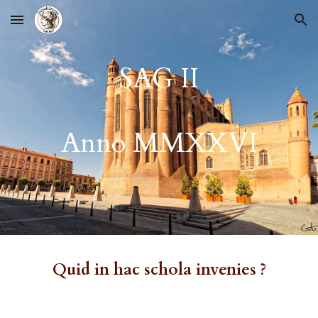
Skip to main content
Skip to navigation
SAG
II
Ann
o
MMXXVI
Quid in h
a
c schol
a
inv
e
ni
e
s ?